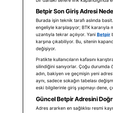
bir dahaki sefere link kapandığında el
Betpir Son Giriş Adresi Nede
Burada işin teknik tarafı aslında basit
engeliyle karşılaşıyor; BTK kararıyla 
uzantıyla tekrar açılıyor. Yani
Betpir
b
karşına çıkabiliyor. Bu, sitenin kapan
değişiyor.
Pratikte kullanıcıların kafasını karıştı
silindiğini sanıyorlar. Çoğu durumda öy
adın, bakiyen ve geçmişin yeni adrest
aynı, sadece sokağın tabelası değişm
eski bilgilerinle giriş yapmayı dene,
Güncel Betpir Adresini Doğ
Adres ararken en sağlıklısı resmi kay