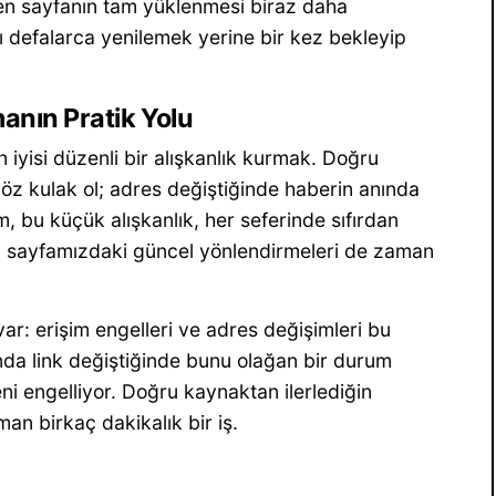
zen sayfanın tam yüklenmesi biraz daha
ı defalarca yenilemek yerine bir kez bekleyip
anın Pratik Yolu
 iyisi düzenli bir alışkanlık kurmak. Doğru
öz kulak ol; adres değiştiğinde haberin anında
 bu küçük alışkanlık, her seferinde sıfırdan
na sayfamızdaki güncel yönlendirmeleri de zaman
ar: erişim engelleri ve adres değişimleri bu
ında link değiştiğinde bunu olağan bir durum
i engelliyor. Doğru kaynaktan ilerlediğin
n birkaç dakikalık bir iş.