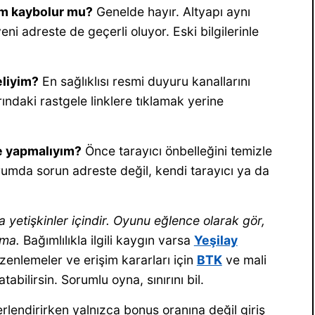
ım kaybolur mu?
Genelde hayır. Altyapı aynı
yeni adreste de geçerli oluyor. Eski bilgilerinle
eliyim?
En sağlıklısı resmi duyuru kanallarını
ndaki rastgele linklere tıklamak yerine
e yapmalıyım?
Önce tarayıcı önbelleğini temizle
mda sorun adreste değil, kendi tarayıcı ya da
 yetişkinler içindir. Oyunu eğlence olarak gör,
kma.
Bağımlılıkla ilgili kaygın varsa
Yeşilay
zenlemeler ve erişim kararları için
BTK
ve mali
abilirsin. Sorumlu oyna, sınırını bil.
rlendirirken yalnızca bonus oranına değil giriş