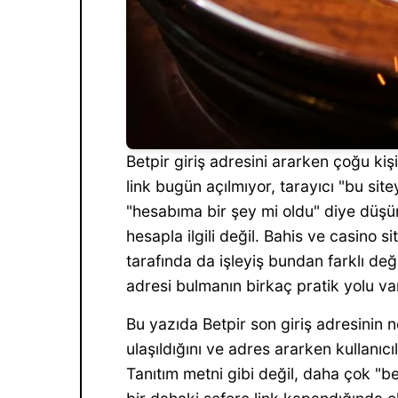
Betpir giriş adresini ararken çoğu kiş
link bugün açılmıyor, tarayıcı "bu sit
"hesabıma bir şey mi oldu" diye düş
hesapla ilgili değil. Bahis ve casino s
tarafında da işleyiş bundan farklı d
adresi bulmanın birkaç pratik yolu va
Bu yazıda Betpir son giriş adresinin ne
ulaşıldığını ve adres ararken kullanıcı
Tanıtım metni gibi değil, daha çok "