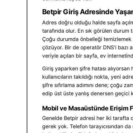
Betpir Giriş Adresinde Yaş
Adres doğru olduğu halde sayfa açıl
tarafında olur. En sık görülen durum ta
Çoğu durumda önbelleği temizlemek 
çözüyor. Bir de operatör DNS'i bazı a
veriyle açılan bir sayfa, ev internetin
Giriş yaparken şifre hatası alıyorsan
kullanıcıların takıldığı nokta, yeni ad
şifre sıfırlama adımını dene; çoğu za
edip üst üste yanlış denersen geçici ki
Mobil ve Masaüstünde Erişim F
Genelde Betpir adresi her iki tarafta d
gerek yok. Telefon tarayıcısından d