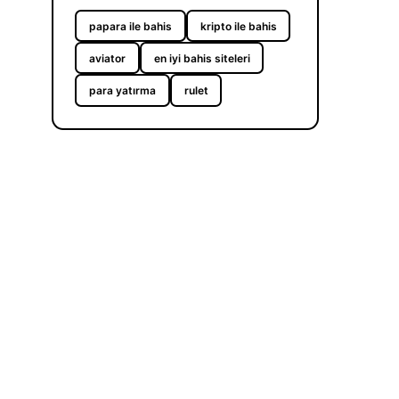
papara ile bahis
kripto ile bahis
aviator
en iyi bahis siteleri
para yatırma
rulet