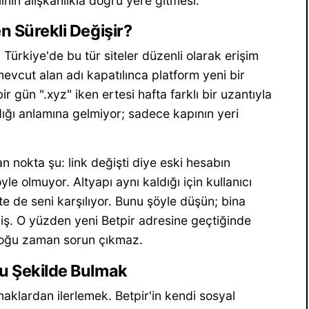
inin alışkanlıkla doğru yere gitmesi.
n Sürekli Değişir?
. Türkiye'de bu tür siteler düzenli olarak erişim
mevcut alan adı kapatılınca platform yeni bir
ir gün ".xyz" iken ertesi hafta farklı bir uzantıyla
dığı anlamına gelmiyor; sadece kapının yeri
ran nokta şu: link değişti diye eski hesabın
le olmuyor. Altyapı aynı kaldığı için kullanıcı
e de seni karşılıyor. Bunu şöyle düşün; bina
iş. O yüzden yeni Betpir adresine geçtiğinde
 çoğu zaman sorun çıkmaz.
ru Şekilde Bulmak
naklardan ilerlemek. Betpir'in kendi sosyal