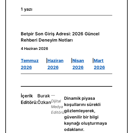
1 yazı
Betpir Son Giriş Adresi: 2026 Güncel
Rehberi Deneyim Notları
4 Haziran 2026
Temmuz
|
Haziran
|
Nisan
|
Mart
2026
2026
2026
2026
İçerik
Burak
—
Dinamik piyasa
Dijital
Editörü:
Özkan
koşullarını sürekli
Medya
gözlemleyerek,
Editörü
güvenilir bir bilgi
kaynağı oluşturmaya
odaklanır.