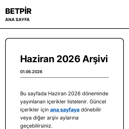
BETPIR
ANA SAYFA
Haziran 2026 Arşivi
01.06.2026
Bu sayfada Haziran 2026 döneminde
yayınlanan içerikler listelenir. Güncel
içerikler için
ana sayfaya
dönebilir
veya diğer arşiv aylarına
geçebilirsiniz.