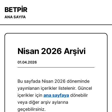
BETPIR
ANA SAYFA
Nisan 2026 Arşivi
01.04.2026
Bu sayfada Nisan 2026 döneminde
yayınlanan içerikler listelenir. Güncel
içerikler için
ana sayfaya
dönebilir
veya diğer arşiv aylarına
geçebilirsiniz.