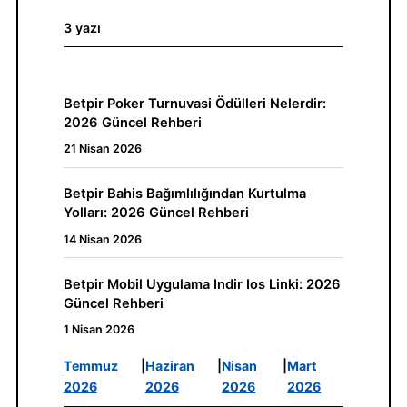
3 yazı
Betpir Poker Turnuvasi Ödülleri Nelerdir:
2026 Güncel Rehberi
21 Nisan 2026
Betpir Bahis Bağımlılığından Kurtulma
Yolları: 2026 Güncel Rehberi
14 Nisan 2026
Betpir Mobil Uygulama Indir Ios Linki: 2026
Güncel Rehberi
1 Nisan 2026
Temmuz
|
Haziran
|
Nisan
|
Mart
2026
2026
2026
2026