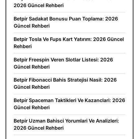
2026 Güncel Rehberi
Betpir Sadakat Bonusu Puan Toplama: 2026
Güncel Rehberi
Betpir Tosla Ve Fups Kart Yatırım: 2026 Güncel
Rehberi
Betpir Freespin Veren Slotlar Listesi: 2026
Güncel Rehberi
Betpir Fibonacci Bahis Stratejisi Nasil: 2026
Güncel Rehberi
Betpir Spaceman Taktikleri Ve Kazanclari: 2026
Güncel Rehberi
Betpir Uzman Bahisci Yorumlari Ve Analizleri:
2026 Güncel Rehberi