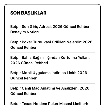
SON BAŞLIKLAR
Betpir Son Giriş Adresi: 2026 Güncel Rehberi
Deneyim Notları
Betpir Poker Turnuvasi Ödülleri Nelerdir: 2026
Güncel Rehberi
Betpir Bahis Bağımlılığından Kurtulma Yolları:
2026 Güncel Rehberi
Betpir Mobil Uygulama Indir Ios Linki: 2026
Güncel Rehberi
Betpir Canli Mac Anlatimi Ve Analizleri: 2026
Güncel Rehberi
Betpir Texas Holdem Poker Masasi Limitleri: