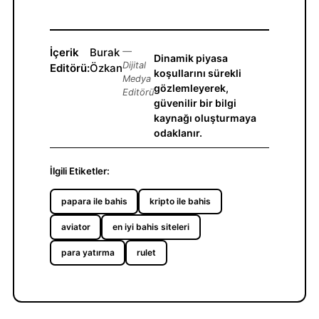
İçerik
Burak
—
Dinamik piyasa
Dijital
Editörü:
Özkan
koşullarını sürekli
Medya
gözlemleyerek,
Editörü
güvenilir bir bilgi
kaynağı oluşturmaya
odaklanır.
İlgili Etiketler:
papara ile bahis
kripto ile bahis
aviator
en iyi bahis siteleri
para yatırma
rulet