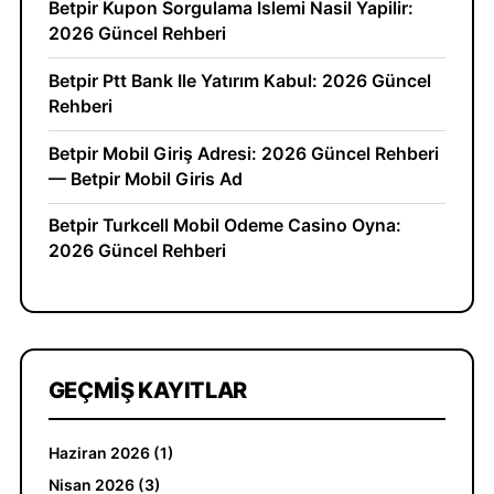
Betpir Kupon Sorgulama Islemi Nasil Yapilir:
2026 Güncel Rehberi
Betpir Ptt Bank Ile Yatırım Kabul: 2026 Güncel
Rehberi
Betpir Mobil Giriş Adresi: 2026 Güncel Rehberi
— Betpir Mobil Giris Ad
Betpir Turkcell Mobil Odeme Casino Oyna:
2026 Güncel Rehberi
GEÇMIŞ KAYITLAR
Haziran 2026 (1)
Nisan 2026 (3)