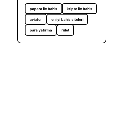
papara ile bahis
kripto ile bahis
aviator
en iyi bahis siteleri
para yatırma
rulet