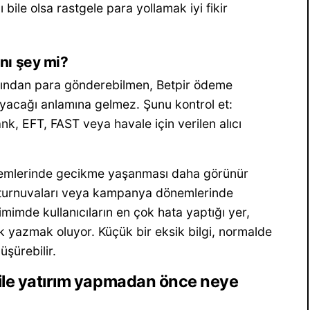
ile olsa rastgele para yollamak iyi fikir
nı şey mi?
bından para gönderebilmen, Betpir ödeme
ıyacağı anlamına gelmez. Şunu kontrol et:
, EFT, FAST veya havale için verilen alıcı
temlerinde gecikme yaşanması daha görünür
u turnuvaları veya kampanya dönemlerinde
mimde kullanıcıların en çok hata yaptığı yer,
k yazmak oluyor. Küçük bir eksik bilgi, normalde
üşürebilir.
ile yatırım yapmadan önce neye