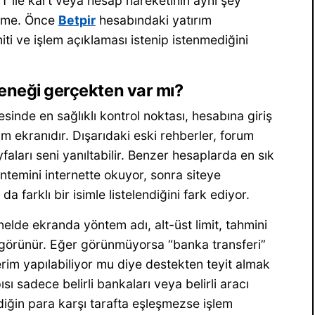
TT ile kart veya hesap hareketinin aynı şey
etme. Önce
Betpir
hesabındaki yatırım
i ve işlem açıklaması istenip istenmediğini
eneği gerçekten var mı?
esinde en sağlıklı kontrol noktası, hesabına giriş
m ekranıdır. Dışarıdaki eski rehberler, forum
ları seni yanıltabilir. Benzer hesaplarda en sık
temini internette okuyor, sonra siteye
da farklı bir isimle listelendiğini fark ediyor.
lde ekranda yöntem adı, alt-üst limit, tahmini
 görünür. Eğer görünmüyorsa “banka transferi”
rim yapılabiliyor mu diye destekten teyit almak
 sadece belirli bankaları veya belirli aracı
iğin para karşı tarafta eşleşmezse işlem