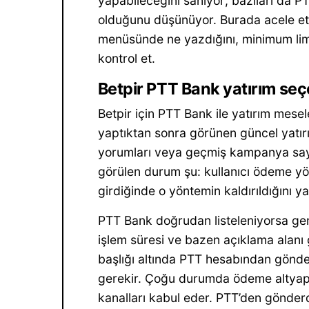
yapabileceğini sanıyor; bazıları da P
olduğunu düşünüyor. Burada acele 
menüsünde ne yazdığını, minimum limit
kontrol et.
Betpir PTT Bank yatırım seç
Betpir için PTT Bank ile yatırım mesel
yaptıktan sonra görünen güncel yatırı
yorumları veya geçmiş kampanya sayfa
görülen durum şu: kullanıcı ödeme yön
girdiğinde o yöntemin kaldırıldığını ya 
PTT Bank doğrudan listeleniyorsa gene
işlem süresi ve bazen açıklama alanı
başlığı altında PTT hesabından gönde
gerekir. Çoğu durumda ödeme altyapısı
kanalları kabul eder. PTT’den gönderd