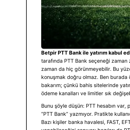
Betpir PTT Bank ile yatırım kabul e
tarafında PTT Bank seçeneği zaman 
zaman da hiç görünmeyebilir. Bu yüzd
konuşmak doğru olmaz. Ben burada 
bakarım; çünkü bahis sitelerinde yatı
ödeme kanalları ve limitler sık değişebi
Bunu şöyle düşün: PTT hesabın var, 
“PTT Bank” yazmıyor. Pratikte kullanıc
Bazı kişiler banka havalesi, FAST, EFT