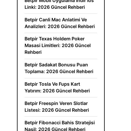
Betpir Mobil Uygulama Indir Ios
Linki: 2026 Güncel Rehberi
Betpir Canli Mac Anlatimi Ve
Analizleri: 2026 Güncel Rehberi
Betpir Texas Holdem Poker
Masasi Limitleri: 2026 Güncel
Rehberi
Betpir Sadakat Bonusu Puan
Toplama: 2026 Güncel Rehberi
Betpir Tosla Ve Fups Kart
Yatırım: 2026 Güncel Rehberi
Betpir Freespin Veren Slotlar
Listesi: 2026 Güncel Rehberi
Betpir Fibonacci Bahis Stratejisi
Nasil: 2026 Güncel Rehberi